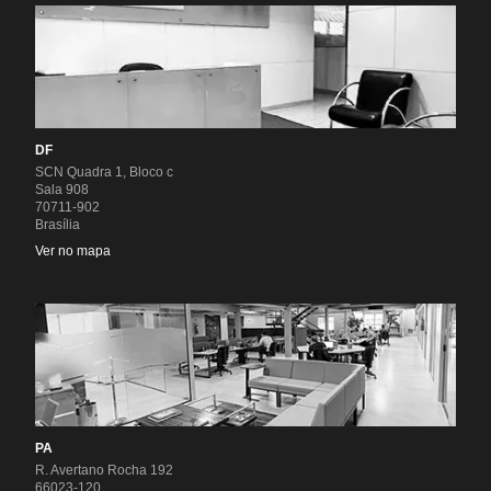
DF
SCN Quadra 1, Bloco c
Sala 908
70711-902
Brasília
Ver no mapa
PA
R. Avertano Rocha 192
66023-120