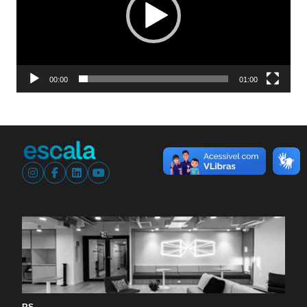
00:00
01:00
RS