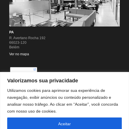
PA
R. Avertano Rocha 192
66023-120
Belém
Ver no mapa
Valorizamos sua privacidade
Utilizamos cookies para aprimorar sua experiência de
navegação, exibir anúncios ou conteúdo personalizado e
analisar nosso tráfego. Ao clicar em “Aceitar”, você concorda
com nosso uso de cookies.
Todos os direitos reservados. Escala 2026
Aceitar