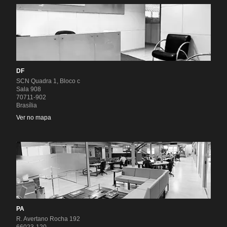
DF
SCN Quadra 1, Bloco c
Sala 908
70711-902
Brasília
Ver no mapa
PA
R. Avertano Rocha 192
66023-120