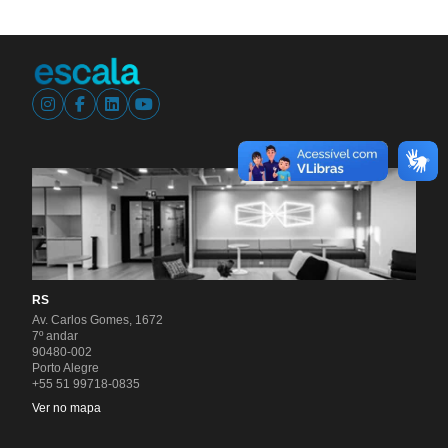
RS
Av. Carlos Gomes, 1672
7º andar
90480-002
Porto Alegre
+55 51 99718-0835
Ver no mapa