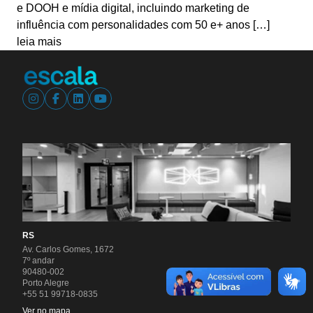
e DOOH e mídia digital, incluindo marketing de
influência com personalidades com 50 e+ anos […]
leia mais
RS
Av. Carlos Gomes, 1672
7º andar
90480-002
Porto Alegre
+55 51 99718-0835
Ver no mapa