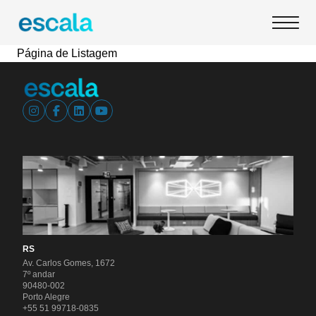
Página de Listagem
RS
Av. Carlos Gomes, 1672
7º andar
90480-002
Porto Alegre
+55 51 99718-0835